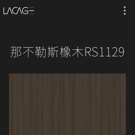
那不勒斯橡木RS1129